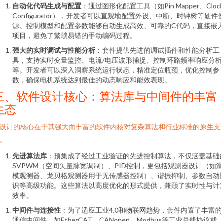
自动化代码生成与配置
：通过图形化配置工具（如Pin Mapper、Cloc
Configurator），开发者可以直观地配置外设、中断、时钟树等硬件
源。控制模型和配置参数能够自动生成高效、可靠的C代码，直接嵌
项目，避免了繁琐易错的手动编码过程。
强大的实时调试与性能分析
：套件提供先进的调试插件和性能分析工
具，支持实时变量监控、电流/电压波形捕捉、控制环路频率响应分
等。开发者可以深入洞察系统运行状态，精准定位瓶颈，优化控制参
数，确保电机系统达到最佳的动态响应和能效表现。
三、软件设计核心：算法库与中间件的丰富
生态
设计的核心在于其强大而丰富的软件内核对复杂算法和行业标准的原生支
。
先进算法库
：预集成了经过工业验证的先进控制算法，不仅涵盖基础
SVPWM（空间矢量脉宽调制）、PID控制，更包括观测器设计（如
模观测器、龙贝格观测器用于无传感器控制）、谐振抑制、参数自动
识等高级功能。这些算法以高度优化的形式提供，兼顾了实时性与计
效率。
中间件与连接性
：为了适应工业4.0和物联网趋势，套件内置了丰富
通信中间件，如EtherCAT、CANopen、Modbus等工业总线协议栈