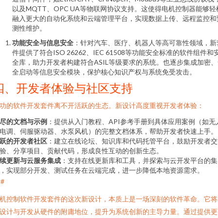
以及MQTT、OPC UA等物联网协议支持。这使得电机控制器能够轻
融入更大的自动化系统和云端管理平台，实现数据上传、远程监控和
测性维护。
功能安全与信息安全
：针对汽车、医疗、机器人等高可靠性领域，新
件提供了符合ISO 26262、IEC 61508等功能安全标准的软件组件和
全库，助力开发者构建符合ASIL等级要求的系统。也逐步集成加密、
全启动等信息安全模块，保护核心知识产权与系统免受攻击。
四、开发者体验与社区支持
功的软件开发套件离不开活跃的生态。新设计高度重视开发者体验：
尽的文档与示例
：提供从入门教程、API参考手册到具体应用案例（如无
电调、伺服驱动器、水泵风机）的完整文档体系，帮助开发者快速上手。
跃的开发者社区
：建立在线论坛、知识库和代码托管平台，鼓励开发者交
验、分享项目、贡献代码，形成良性互动的创新生态。
续更新与云服务集成
：支持在线更新库和工具，并探索与云开发平台的集
，实现部分开发、测试任务在云端完成，进一步降低本地资源需求。
##
机控制软件开发套件的这次新设计，本质上是一场深刻的软件革命。它将
设计与开发从硬件的附庸地位，提升为系统创新的主导力量。通过提供更