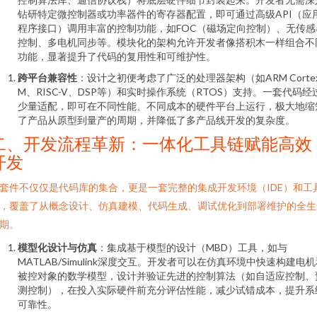
钻研特定微控制器或功率器件的寄存器配置，即可通过高级API（应
程序接口）调用丰富的控制功能，如FOC（磁场定向控制）、无传感
控制、多电机同步等。模块化的架构允许开发者像搭积木一样组合不
功能，显著提升了代码的复用性和可维护性。
跨平台兼容性
：设计之初便考虑了广泛的处理器架构（如ARM Cortex
M、RISC-V、DSP等）和实时操作系统（RTOS）支持。一套代码经
少量适配，即可在不同性能、不同成本的硬件平台上运行，极大地缩
了产品从原型到量产的周期，并降低了多产品线开发的复杂度。
二、开发流程革新：一体化工具链赋能高效
开发
套件不仅仅是代码库的集合，更是一套完整的集成开发环境（IDE）和工
，覆盖了从概念设计、仿真建模、代码生成、调试优化到部署维护的全生
期。
模型化设计与仿真
：集成基于模型的设计（MBD）工具，如与
MATLAB/Simulink深度交互。开发者可以在仿真环境中快速构建电
被控对象的数学模型，设计并验证先进的控制算法（如自适应控制、
测控制），在投入实际硬件前充分评估性能，减少试错成本，提升系
可靠性。