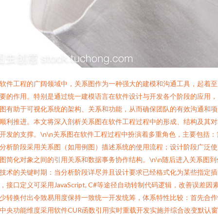
软件工程的广阔领域中，关系图作为一种强大的建模和沟通工具，起着至
要的作用。特别是通过统一建模语言在软件设计与开发各个阶段的应用，
图有助于可视化系统的架构、关系和功能，从而确保团队的有效沟通和项
顺利推进。本文将深入剖析关系图在软件工程过程中的形成、结构及其对
开发的支撑。\n\n关系图在软件工程过程中扮演着多重角色，主要包括：
分析阶段采用关系图（如用例图）描述系统的使用流程；设计阶段广泛使
图简化对象之间的引用关系和数据事务协作结构。\n\n随后进入关系图到
技术的关键时期：当分析阶段详尽并且设计要求已经格式化为某些指定插
，接口定义可采用JavaScript, C#等途径自动转制代码逻辑，改善误差因
少转换付出令致易用度保持一致统一开发统筹，体系特性比较：首先合作
中央功能维度采用软件CUR函数引用实时重载开发实施并综合改变默认