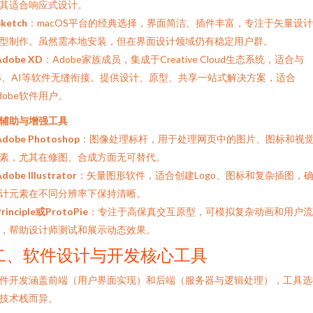
其适合响应式设计。
Sketch
：macOS平台的经典选择，界面简洁、插件丰富，专注于矢量设
型制作。虽然需本地安装，但在界面设计领域仍有稳定用户群。
Adobe XD
：Adobe家族成员，集成于Creative Cloud生态系统，适合与
S、AI等软件无缝衔接。提供设计、原型、共享一站式解决方案，适合
dobe软件用户。
. 辅助与增强工具
Adobe Photoshop
：图像处理标杆，用于处理网页中的图片、图标和视
素，尤其在修图、合成方面无可替代。
dobe Illustrator
：矢量图形软件，适合创建Logo、图标和复杂插图，
计元素在不同分辨率下保持清晰。
Principle或ProtoPie
：专注于高保真交互原型，可模拟复杂动画和用户流
，帮助设计师测试和展示动态效果。
二、软件设计与开发核心工具
件开发涵盖前端（用户界面实现）和后端（服务器与逻辑处理），工具选
技术栈而异。