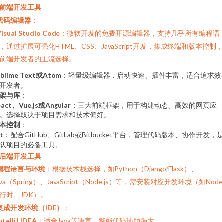
. 前端开发工具
代码编辑器
：
Visual Studio Code
：微软开发的免费开源编辑器，支持几乎所有编程语
，通过扩展可强化HTML、CSS、JavaScript开发，集成终端和版本控制
前端开发者的主流选择。
ublime Text或Atom
：轻量级编辑器，启动快速、插件丰富，适合追求效
开发者。
架与库
：
eact、Vue.js或Angular
：三大前端框架，用于构建动态、高效的网页应
。选择取决于项目需求和技术偏好。
本控制
：
t
：配合GitHub、GitLab或Bitbucket平台，管理代码版本、协作开发，
队项目的必备工具。
. 后端开发工具
编程语言与环境
：根据技术栈选择，如Python（Django/Flask）、
ava（Spring）、JavaScript（Node.js）等，需安装对应开发环境（如Node.
行时、JDK）。
集成开发环境（IDE）
：
ntelliJ IDEA
：适合Java等语言，智能代码辅助强大。