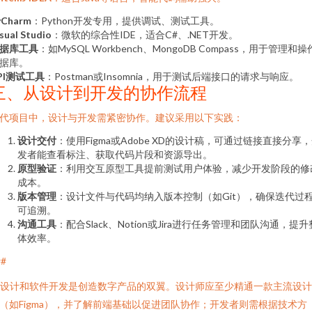
yCharm
：Python开发专用，提供调试、测试工具。
sual Studio
：微软的综合性IDE，适合C#、.NET开发。
据库工具
：如MySQL Workbench、MongoDB Compass，用于管理和操
据库。
PI测试工具
：Postman或Insomnia，用于测试后端接口的请求与响应。
三、从设计到开发的协作流程
代项目中，设计与开发需紧密协作。建议采用以下实践：
设计交付
：使用Figma或Adobe XD的设计稿，可通过链接直接分享
发者能查看标注、获取代码片段和资源导出。
原型验证
：利用交互原型工具提前测试用户体验，减少开发阶段的修
成本。
版本管理
：设计文件与代码均纳入版本控制（如Git），确保迭代过
可追溯。
沟通工具
：配合Slack、Notion或Jira进行任务管理和团队沟通，提升
体效率。
##
I设计和软件开发是创造数字产品的双翼。设计师应至少精通一款主流设
（如Figma），并了解前端基础以促进团队协作；开发者则需根据技术方