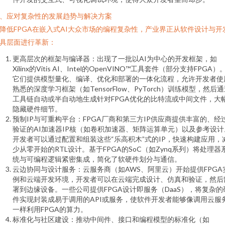
、应对复杂性的发展趋势与解决方案
降低FPGA在嵌入式AI大众市场的编程复杂性，产业界正从软件设计与开
具层面进行革新：
更高层次的框架与编译器：出现了一批以AI为中心的开发框架，如
Xilinx的Vitis AI、Intel的OpenVINO™工具套件（部分支持FPGA）
它们提供模型量化、编译、优化和部署的一体化流程，允许开发者使
熟悉的深度学习框架（如TensorFlow、PyTorch）训练模型，然后
工具链自动或半自动地生成针对FPGA优化的比特流或中间文件，大
隐藏硬件细节。
预制IP与可重构平台：FPGA厂商和第三方IP供应商提供丰富的、经
验证的AI加速器IP核（如卷积加速器、矩阵运算单元）以及参考设计
开发者可以通过配置和组装这些“乐高积木”式的IP，快速构建应用，
少从零开始的RTL设计。基于FPGA的SoC（如Zynq系列）将处理器
统与可编程逻辑紧密集成，简化了软硬件划分与通信。
云边协同与设计服务：云服务商（如AWS、阿里云）开始提供FPGA
例和云端开发环境，开发者可以在云端完成设计、仿真和验证，然后
署到边缘设备。一些公司提供FPGA设计即服务（DaaS），将复杂的
件实现封装成易于调用的API或服务，使软件开发者能够像调用云服
一样利用FPGA的算力。
标准化与社区建设：推动中间件、接口和编程模型的标准化（如