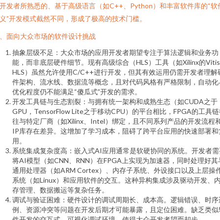
开发者所熟悉的、基于高级语言（如C++、Python）和丰富软件库的“软
义”开发模式截然不同，形成了极高的技术门槛。
、面向大众市场的软件设计挑战
抽象层级不足：大众市场的应用开发者期望专注于算法逻辑和业务功
能，而非底层硬件细节。现有高级综合（HLS）工具（如Xilinx的Vitis
HLS）虽然允许使用C/C++进行开发，但其有效运用仍需开发者理解
件架构、流水线、数据流等概念，且对代码风格有严格限制，自动化
优化程度仍不能满足“傻瓜式”开发的需求。
开发工具链与生态割裂：与拥有统一架构和成熟生态（如CUDA之于
GPU，TensorFlow Lite之于移动CPU）的平台相比，FPGA的工具
往与特定厂商（如Xilinx、Intel）绑定，且不同系列产品的开发流程
IP库存在差异。这增加了学习成本，阻碍了跨平台应用的快速部署和
用。
系统集成复杂度高：嵌入式AI应用通常是软硬协同的系统。开发者需
将AI模型（如CNN、RNN）在FPGA上实现为加速器，同时处理好其
通用处理器（如ARM Cortex）、内存子系统、外设接口以及上层操
系统（如Linux）和应用软件的交互。这种异构集成涉及驱动开发、
存管理、数据搬运等复杂任务。
调试与验证困难：硬件设计的调试周期长、成本高。逻辑错误、时序
例、资源冲突等问题在开发后期才可能暴露，且定位困难。缺乏类似
件开发的交互式、可视化调试环境，使得大众开发者望而却步。